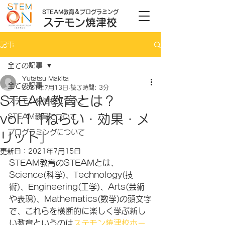
STEAM教育＆プログラミング
ステモン焼津校
記事
全ての記事
Yutatsu Makita
全ての記事
2021年7月13日
読了時間: 3分
STEAM教育とは？
ステモン焼津校について
vol.1「ねらい・効果・メ
STEAM教育について
プログラミングについて
リット」
更新日：
2021年7月15日
STEAM教育のSTEAMとは、
Science(科学)、Technology(技
術)、Engineering(工学)、Arts(芸術
や表現)、Mathematics(数学)の頭文字
で、これらを横断的に楽しく学ぶ新し
い教育というのは
ステモン焼津校ホー