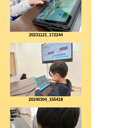
20231121_172244
20240304_155418