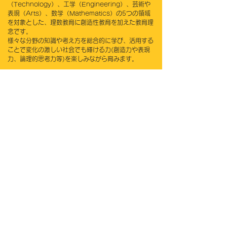
（Technology）、工学（Engineering）、芸術や
表現（Arts）、数学（Mathematics）の5つの領域
を対象とした、理数教育に創造性教育を加えた教育理
念です。
様々な分野の知識や考え方を総合的に学び、活用する
ことで変化の激しい社会でも輝ける力(創造力や表現
力、論理的思考力等)を楽しみながら育みます。