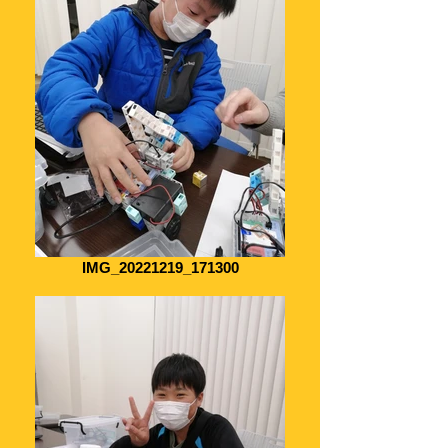
IMG_20221219_171300