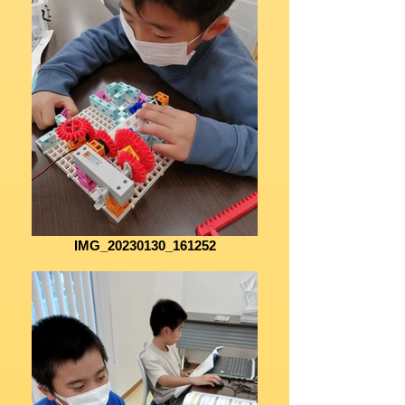
IMG_20230130_161252