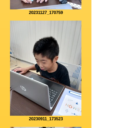
20231127_170759
20230911_173523