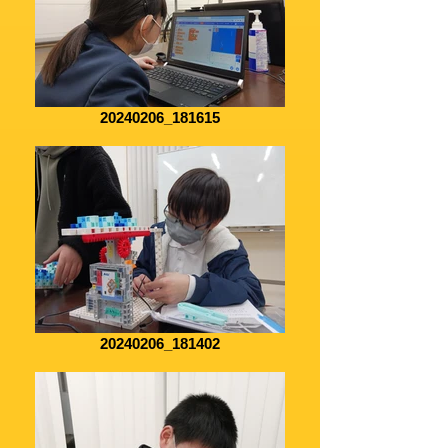
20240206_181615
20240206_181402