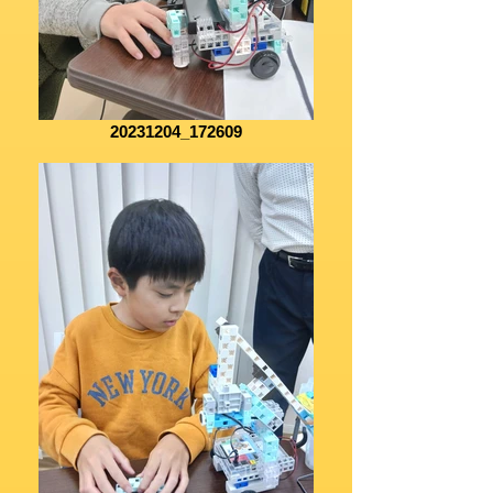
20231204_172609