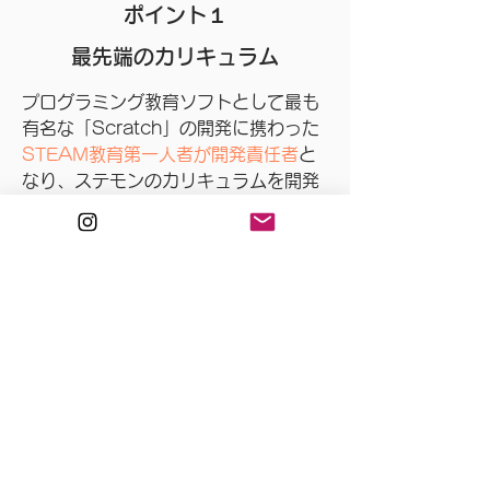
​ポイント１
​最先端のカリキュラム
プログラミング教育ソフトとして最も
有名な「Scratch」の開発に携わった
STEAM教育第一人者が開発責任者
と
なり、ステモンのカリキュラムを開発
しています。世界中の教育メーカーか
ら
最先端の教材を独自に仕入れてお
り、お子さまたちは様々な教材に触れ
ることができます。
各レッスンや教材には
様々な狙いや仕
掛け
が含まれており、
お子さまの興味
を引き出します
。
​ポイント２
最適なレッスンスタイル