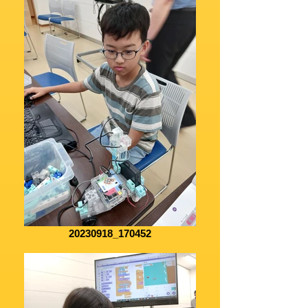
20230918_170452