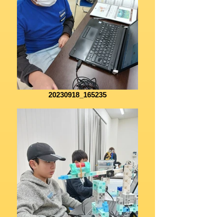
20230918_165235