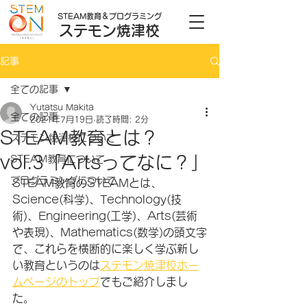
STEAM教育＆プログラミング
ステモン焼津校
記事
全ての記事
Yutatsu Makita
全ての記事
2021年7月19日
読了時間: 2分
STEAM教育とは？
ステモン焼津校について
vol.3「Artsってなに？」
STEAM教育について
プログラミングについて
STEAM教育のSTEAMとは、
Science(科学)、Technology(技
術)、Engineering(工学)、Arts(芸術
や表現)、Mathematics(数学)の頭文字
で、これらを横断的に楽しく学ぶ新し
い教育というのは
ステモン焼津校ホー
ムページのトップ
でもご紹介しまし
た。